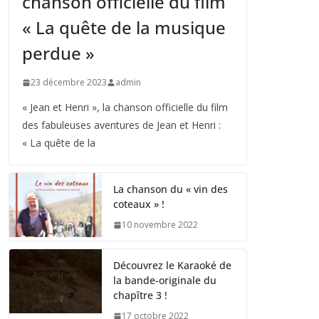
chanson officielle du film
« La quête de la musique
perdue »
23 décembre 2023
admin
« Jean et Henri », la chanson officielle du film
des fabuleuses aventures de Jean et Henri :
« La quête de la
La chanson du « vin des
coteaux » !
10 novembre 2022
Découvrez le Karaoké de
la bande-originale du
chapître 3 !
17 octobre 2022