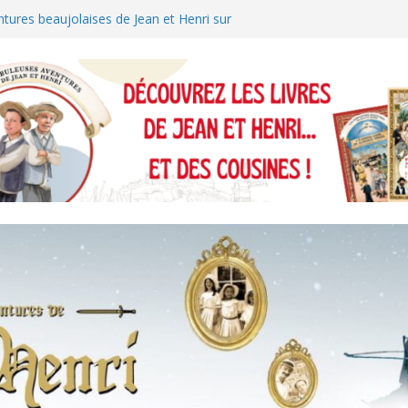
tures beaujolaises de Jean et Henri sur
tures de Jean et Henri sur TF1 !
andres nous suit du château de Kaamelott
des Cats !
tures de Jean et Henri sur Brionnais-TV
RÔLE DE NOËL EN BEAUJOLAIS !