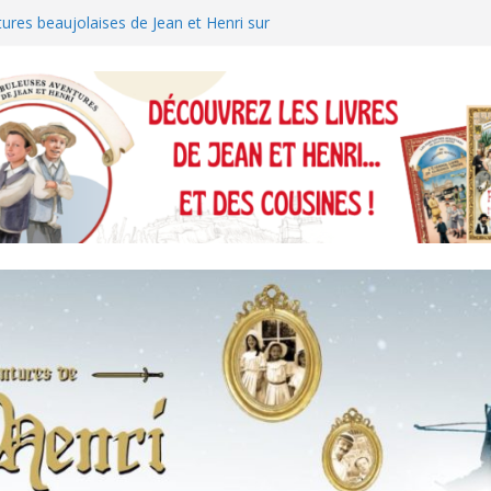
ures beaujolaises de Jean et Henri sur
ures de Jean et Henri sur TF1 !
ndres nous suit du château de Kaamelott
es Cats !
ures de Jean et Henri sur Brionnais-TV
ÔLE DE NOËL EN BEAUJOLAIS !