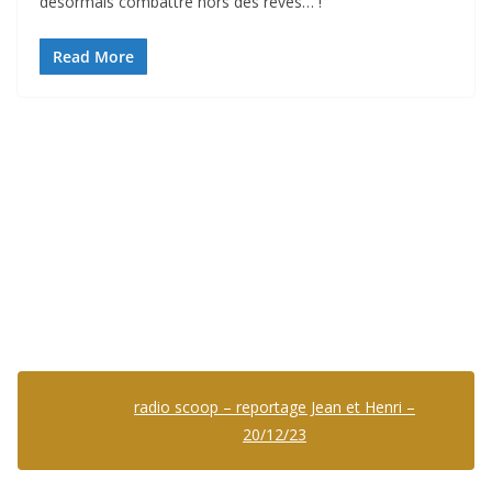
désormais combattre hors des rêves… !
Read More
radio scoop – reportage Jean et Henri –
20/12/23