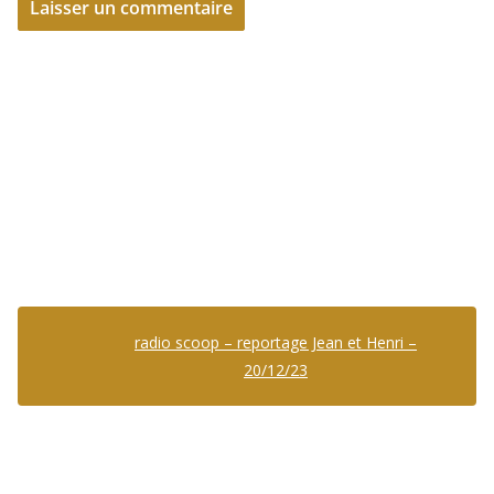
radio scoop – reportage Jean et Henri –
20/12/23