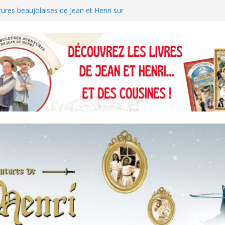
ures beaujolaises de Jean et Henri sur
ures de Jean et Henri sur TF1 !
ndres nous suit du château de Kaamelott
es Cats !
ures de Jean et Henri sur Brionnais-TV
ÔLE DE NOËL EN BEAUJOLAIS !