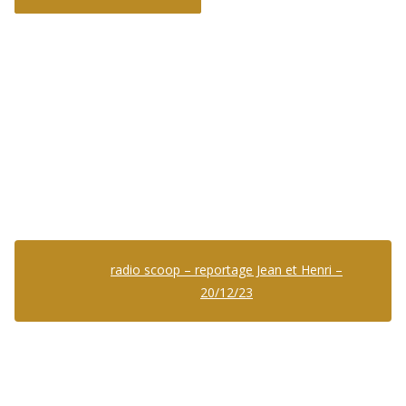
radio scoop – reportage Jean et Henri –
20/12/23